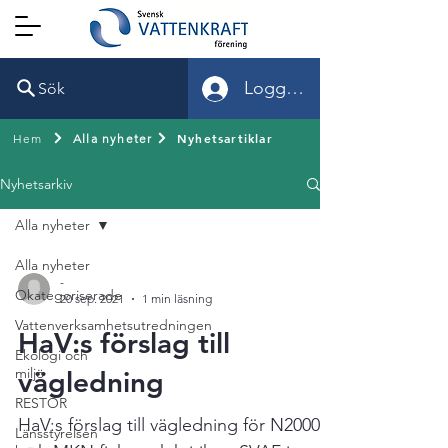
Logga in
Sök
Nyhetsartiklar
Hem
Alla nyheter
Nyhetsarkiv
Alla nyheter
Alla nyheter
-
Okategoriserade
20 sep. 2021
1 min läsning
Vattenverksamhetsutredningen
HaV:s förslag till
Ekologi och
miljö
vägledning
RESTOR
HaV:s förslag till vägledning för N2000
Länsstyrelsen