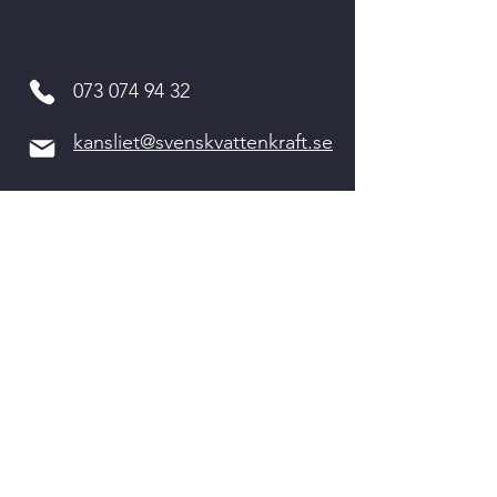
073 074 94 32
kansliet@svenskvattenkraft.se
Kvarnvägen 2
311 64 VESSIGEBRO
Kontakta oss