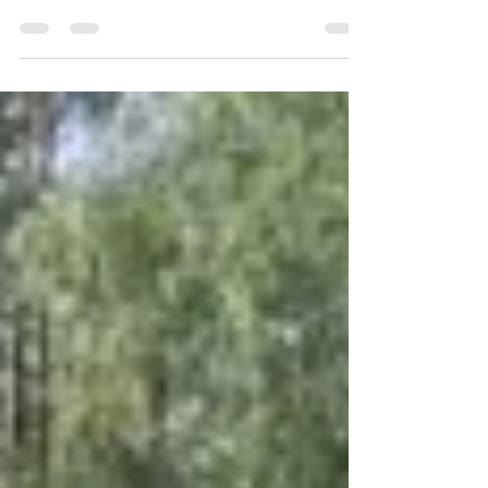
Sydöstra Sverige befinner sig ännu en
gång i ett akut läge.
Grundvattenkartorna lyser illrött,
lantbrukare kämpar och
klimatförändringarna gör vattenbristen
till en permanent realitet. ”Detta är ett
utslag av den klappjakt på vattenkraft, i
synnerhet den småskaliga, som
miljöaktivister på olika myndigheter
tillåts bedriva”, skriver Magnus
Edvinsson, Gunder Holm och Thomas
Sandberg i sin replik om vattenbristen.
Läs deras artikel här!