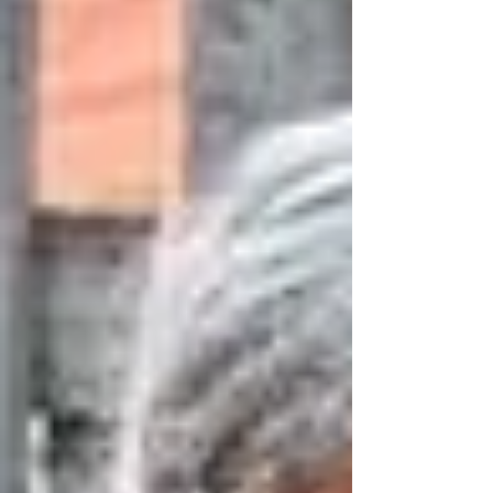
enligt EU baseras på ”socioeconomic
needs” vilket i Sverige översattes till
”samhällsekonomiska behov”. Svenska
domstolar underkänner därför
argument som kulturmiljö, lokal
energiförsörjning, sociala konsekvenser,
landsbygdsutveckling, rekreation och
lokala arbetstillfällen, skriver han. Läs
hans artikel här!