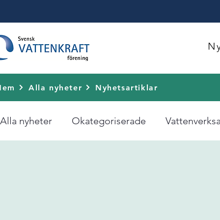
Ny
Hem
Alla nyheter
Nyhetsartiklar
Alla nyheter
Okategoriserade
Vattenverks
Länsstyrelsen kräver:
Äldre tillstånds rätts
Myndigheter
Regeringen
Remisser