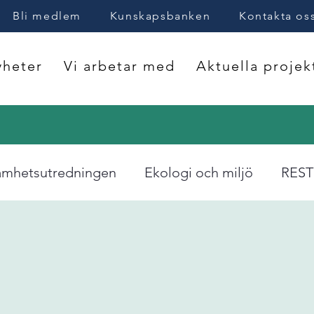
Bli medlem
Kunskapsbanken
Kontakta os
heter
Vi arbetar med
Aktuella projek
amhetsutredningen
Ekologi och miljö
RES
kraft
Blogg
Politik
Vattendirektivet
Energimyndigheten
Havs- och vattenmyndig