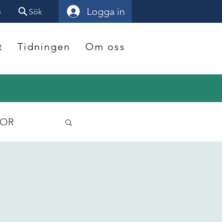
Logga in
s
Sök
t
Tidningen
Om oss
TOR
heten