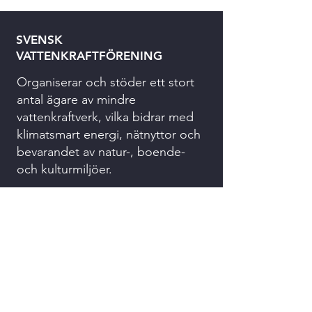
SVENSK
VATTENKRAFTFÖRENING
Organiserar och stöder ett stort
antal ägare av mindre
vattenkraftverk, vilka bidrar med
klimatsmart energi, nätnyttor och
bevarandet av natur-, boende-
och kulturmiljöer.
073 074 94 32
kansliet@svenskvattenkraft.se