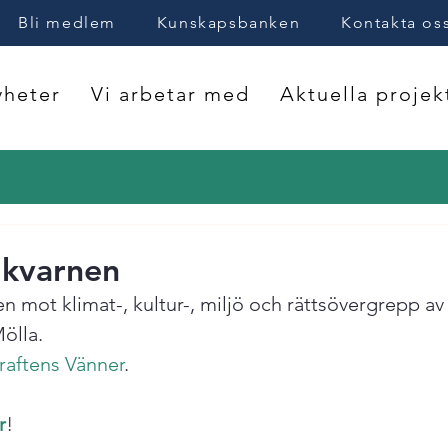
Bli medlem
Kunskapsbanken
Kontakta os
heter
Vi arbetar med
Aktuella projek
 kvarnen
n mot klimat-, kultur-, miljö och rättsövergrepp a
lla.

raftens Vänner
.

r
!