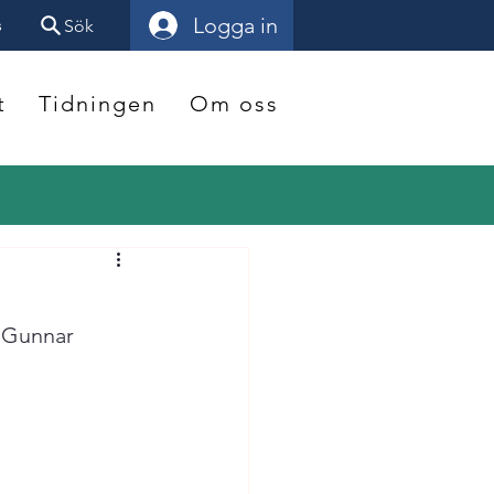
Logga in
s
Sök
t
Tidningen
Om oss
v Gunnar 