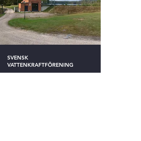
SVENSK
VATTENKRAFTFÖRENING
Organiserar och stöder ett stort
antal ägare av mindre
vattenkraftverk, vilka bidrar med
klimatsmart energi, nätnyttor och
bevarandet av natur-, boende-
och kulturmiljöer.