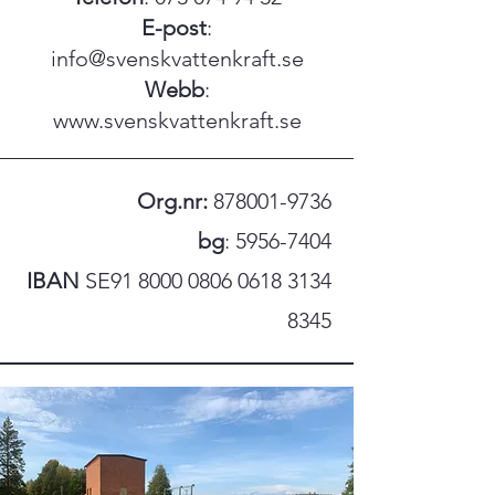
E-post
:
info@svenskvattenkraft.se
Webb
:
www.svenskvattenkraft.se
Org.nr:
878001-9736
bg
:
5956-7404
IBAN
SE91
8000 0806 0618 3134
8345