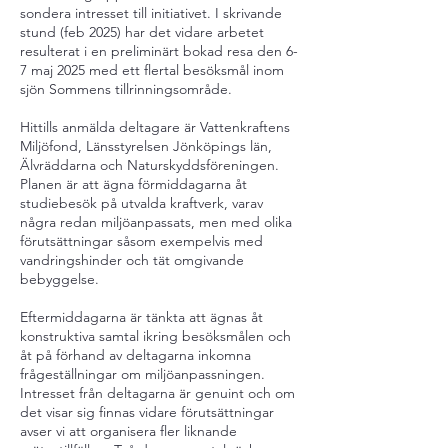
sondera intresset till initiativet. I skrivande
stund (feb 2025) har det vidare arbetet
resulterat i en preliminärt bokad resa den 6-
7 maj 2025 med ett flertal besöksmål inom
sjön Sommens tillrinningsområde.
Hittills anmälda deltagare är Vattenkraftens
Miljöfond, Länsstyrelsen Jönköpings län,
Älvräddarna och Naturskyddsföreningen.
Planen är att ägna förmiddagarna åt
studiebesök på utvalda kraftverk, varav
några redan miljöanpassats, men med olika
förutsättningar såsom exempelvis med
vandringshinder och tät omgivande
bebyggelse.
Eftermiddagarna är tänkta att ägnas åt
konstruktiva samtal ikring besöksmålen och
åt på förhand av deltagarna inkomna
frågeställningar om miljöanpassningen.
Intresset från deltagarna är genuint och om
det visar sig finnas vidare förutsättningar
avser vi att organisera fler liknande