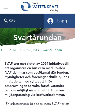
Logga in
Sök
Svartårundan
Hem
Aktuella projekt
Svartårundan
SVAF tog mot slutet av 2024 initiativet till
att organisera en bussresa med utvalda
NAP-dammar som besöksmål där fonden,
myndigheter och föreningar skulle bjudas
in att delta med syftet att inför
omprövningen försöka förstå varandra
och om möjligt nå enighet i frågor om
miljöanpassning vid kraftverksdammar.
En arbetsgrupp bildades inom SVAF för att