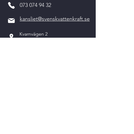
073 074 94 32
kansliet@svenskvattenkraft.se
Kvarnvägen 2
311 64 VESSIGEBRO
Kontakta oss