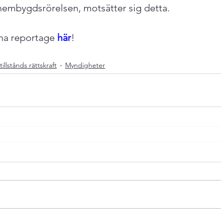
 hembygdsrörelsen, motsätter sig detta.

ina reportage 
här
!
tillstånds rättskraft
Myndigheter