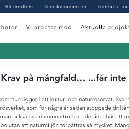
Bli medlem
Kunskapsbanken
Kontakta os
heter
Vi arbetar med
Aktuella projek
Krav på mångfald… ...får inte l
kommun ligger i ett kultur- och naturreservat. Kvar
dsverket, som för några år sedan stoppade driften
l man också riva dammen trots att det innebär ett m
ljön utan att naturmiljön förbättras så mycket. Mång