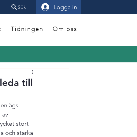
Logga in
s
Sök
t
Tidningen
Om oss
eda till
nen ägs 
 av 
ycket stort 
a och starka 