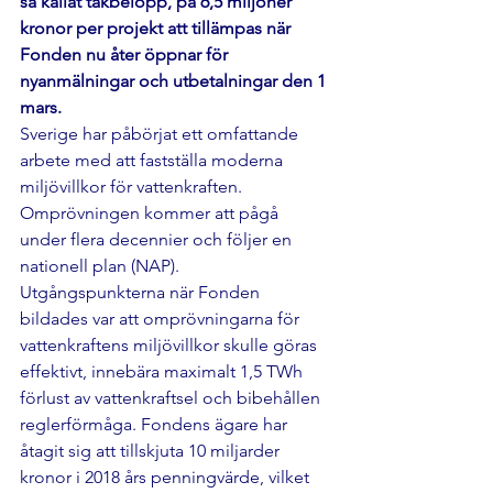
så kallat takbelopp, på 6,5 miljoner 
kronor per projekt att tillämpas när 
Fonden nu åter öppnar för 
nyanmälningar och utbetalningar den 1 
mars.
Sverige har påbörjat ett omfattande 
arbete med att fastställa moderna 
miljövillkor för vattenkraften. 
Omprövningen kommer att pågå 
under flera decennier och följer en 
nationell plan (NAP).
Utgångspunkterna när Fonden 
bildades var att omprövningarna för 
vattenkraftens miljövillkor skulle göras 
effektivt, innebära maximalt 1,5 TWh 
förlust av vattenkraftsel och bibehållen 
reglerförmåga. Fondens ägare har 
åtagit sig att tillskjuta 10 miljarder 
kronor i 2018 års penningvärde, vilket 