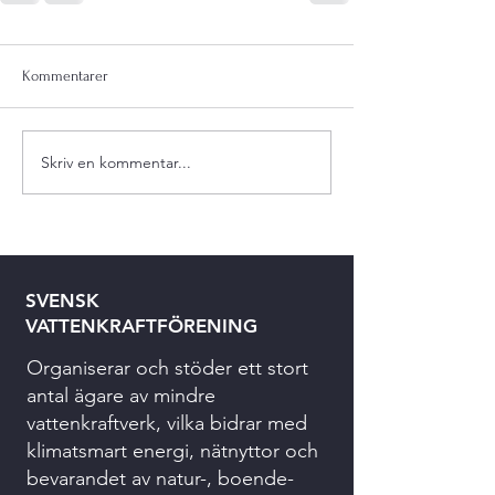
Kommentarer
Skriv en kommentar...
SVENSK
VATTENKRAFTFÖRENING
Organiserar och stöder ett stort
antal ägare av mindre
vattenkraftverk, vilka bidrar med
klimatsmart energi, nätnyttor och
bevarandet av natur-, boende-