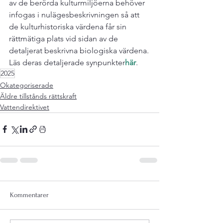
av de berörda kulturmiljöerna behöver 
infogas i nuläges­beskrivningen så att 
de kulturhistoriska värdena får sin 
rättmätiga plats vid sidan av de 
detaljerat beskrivna biologiska värdena.
Läs deras detaljerade synpunkter
här
.
2025
Okategoriserade
Äldre tillstånds rättskraft
Vattendirektivet
Kommentarer