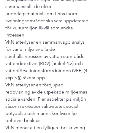
sammanställt de olika 
underlagsmaterial som finns inom 
avrinningsområdet ska vara uppdaterad 
för kulturmiljön likväl som andra 
intressen.

VhN efterlyser en sammanvägd analys 
för varje miljö av alla de 
samhällsintressen av vatten som både 
vattendirektivet (RDV) (artikel 4.3) och 
vattenförvaltningsförordningen (VFF) (4 
kap 3 §) räknar upp.

VhN efterlyser en fördjupad 
redovisning av de utpekade miljöernas 
sociala värden. Fler aspekter på miljön 
såsom rekreationsaktiviteter, social 
betydelse och människor livsmiljö 
behöver beaktas.

VhN menar att en fylligare beskrivning 