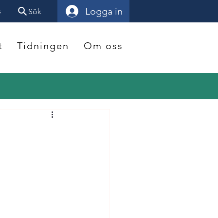
Logga in
s
Sök
t
Tidningen
Om oss