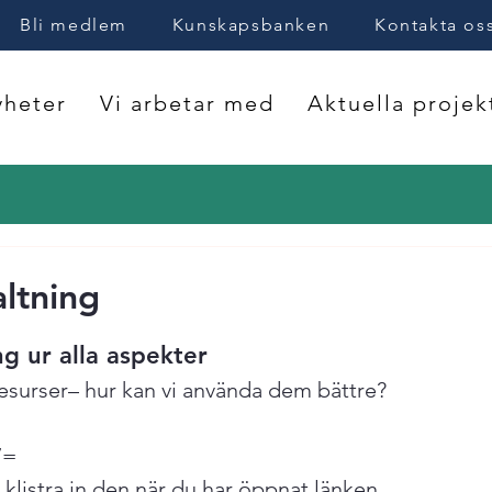
Bli medlem
Kunskapsbanken
Kontakta os
heter
Vi arbetar med
Aktuella projek
altning
ng ur alla aspekter
esurser– hur kan vi använda dem bättre?
7= 
klistra in den när du har öppnat länken.