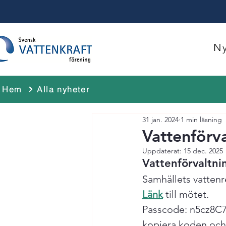
Ny
Hem
Alla nyheter
31 jan. 2024
1 min läsning
Vattenförv
Uppdaterat:
15 dec. 2025
Vattenförvaltni
Samhällets vattenr
Länk
 till mötet.
Passcode: n5cz8C
kopiera koden och 