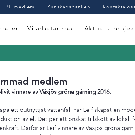
Bli medlem
Kunskapsbanken
Kontakta os
heter
Vi arbetar med
Aktuella projek
ammad medlem
 blivit vinnare av Växjös gröna gärning 2016.
pa ett outnyttjat vattenfall har Leif skapat en mod
duktion av el. Det ger ett önskat tillskott av lokal, 
enkraft. Därför är Leif vinnare av Växjös gröna gärn