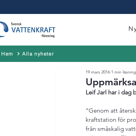
Ny
Hem
Alla nyheter
19 mars 2016
1 min läsning
Uppmärks
Leif Jarl har i dag
”Genom att återska
kraftstation för pro
från småskalig vatt