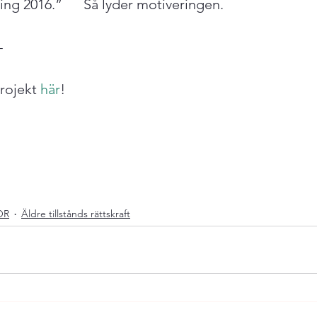
ng 2016.”      Så lyder motiveringen.



rojekt 
här
!

OR
Äldre tillstånds rättskraft