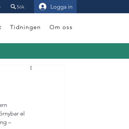
Logga in
s
Sök
t
Tidningen
Om oss
ern 
förnybar el 
ing – 