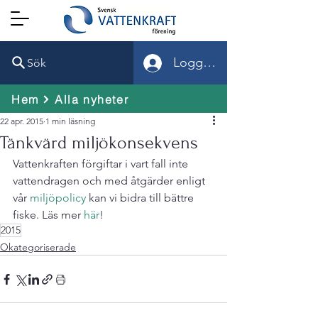
Logga in
Sök
Hem
Alla nyheter
22 apr. 2015
1 min läsning
Tänkvärd miljökonsekvens
Vattenkraften förgiftar i vart fall inte 
vattendragen och med åtgärder enligt 
vår 
miljöpolicy
 kan vi bidra till bättre 
fiske. Läs mer 
här
!
2015
Okategoriserade