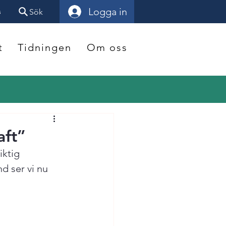
Logga in
s
Sök
t
Tidningen
Om oss
aft”
ktig 
nd ser vi nu 