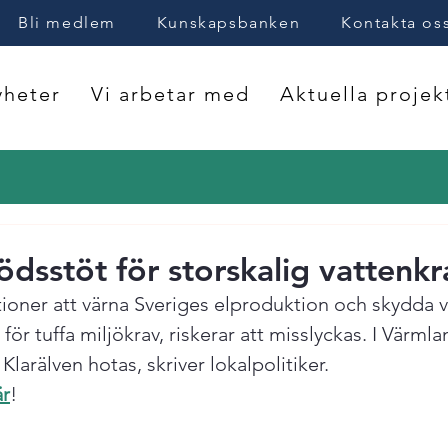
Bli medlem
Kunskapsbanken
Kontakta os
heter
Vi arbetar med
Aktuella projek
dsstöt för storskalig vattenkr
oner att värna Sveriges elproduktion och skydda vi
t för tuffa miljökrav, riskerar att misslyckas. I Värmla
i Klarälven hotas, skriver lokalpolitiker.
är
!