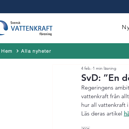
Ny
Hem
Alla nyheter
4 feb.
1 min läsning
SvD: ”En dö
Regeringens ambiti
vattenkraft från all
hur all vattenkraft 
Läs deras artikel 
h