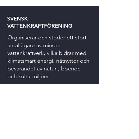
SVENSK
VATTENKRAFTFÖRENING
Organiserar och stöder ett stort
antal ägare av mindre
vattenkraftverk, vilka bidrar med
klimatsmart energi, nätnyttor och
bevarandet av natur-, boende-
och kulturmiljöer.
073 074 94 32
kansliet@svenskvattenkraft.se