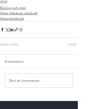
2024
Ekologi och miljö
Äldre tillstånds rättskraft
Vattendirektivet
Kommentarer
Skriv en kommentar...