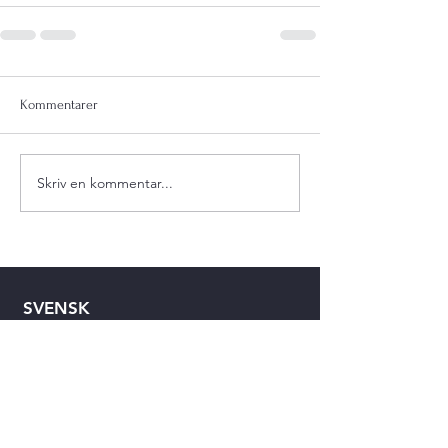
Kommentarer
Skriv en kommentar...
SVENSK
VATTENKRAFTFÖRENING
Organiserar och stöder ett stort
antal ägare av mindre
vattenkraftverk, vilka bidrar med
klimatsmart energi, nätnyttor och