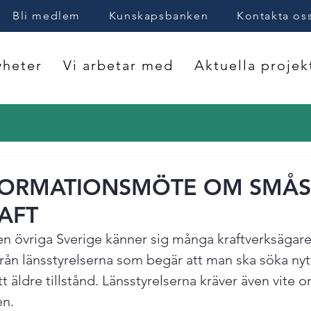
Bli medlem
Kunskapsbanken
Kontakta os
heter
Vi arbetar med
Aktuella projek
FORMATIONSMÖTE OM SMÅS
AFT
en övriga Sverige känner sig många kraftverksägare
ån länsstyrelserna som begär att man ska söka nytt 
tt äldre tillstånd. Länsstyrelserna kräver även vite 
n.
