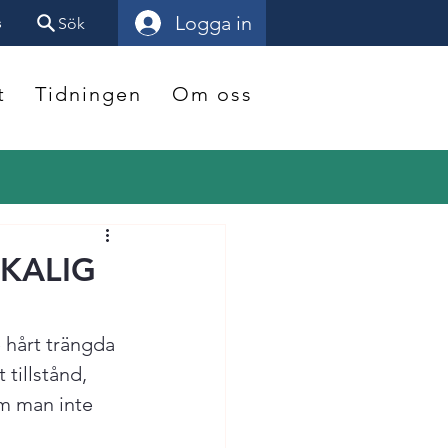
Logga in
s
Sök
t
Tidningen
Om oss
KALIG
 hårt trängda 
tillstånd, 
om man inte 