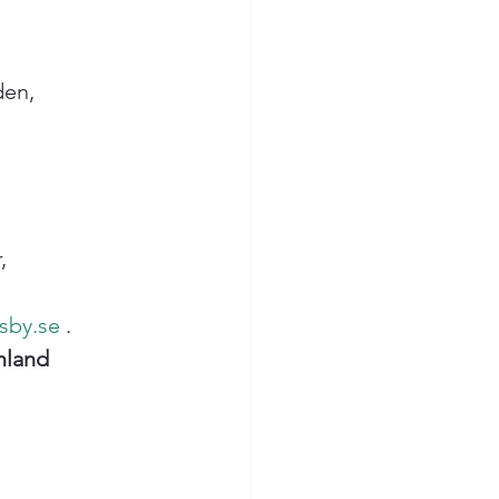
en, 


sby.se
 . 
mland 