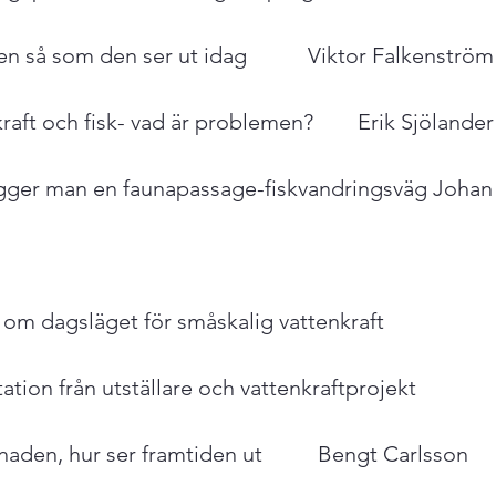
n så som den ser ut idag           Viktor Falkenström

aft och fisk- vad är problemen?        Erik Sjölander

gger man en faunapassage-fiskvandringsväg Johan 
 om dagsläget för småskalig vattenkraft

ation från utställare och vattenkraftprojekt

aden, hur ser framtiden ut          Bengt Carlsson
