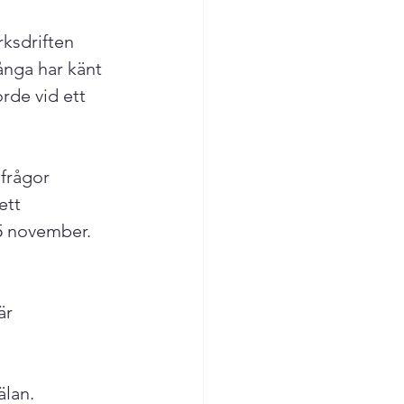
rksdriften 
ånga har känt 
rde vid ett 
frågor 
ett 
5 november. 
är 
lan.
