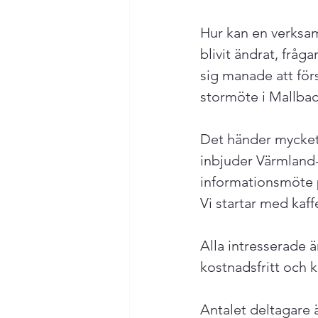
Hur kan en verksamh
blivit ändrat, frå
sig manade att för
stormöte i Mallback
Det händer mycket 
inbjuder Värmland-D
informationsmöte 
Vi startar med kaf
Alla intresserade ä
kostnadsfritt och 
Antalet deltagare 