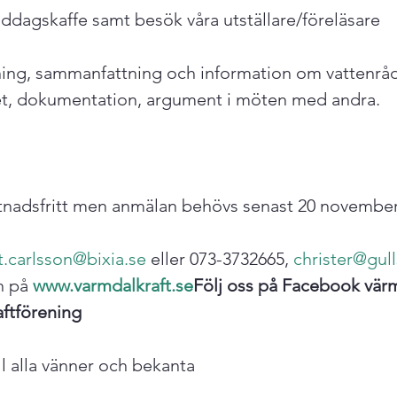
iddagskaffe samt besök våra utställare/föreläsare

ning, sammanfattning och information om vattenråd
et, dokumentation, argument i möten med andra.

tnadsfritt men anmälan behövs senast 20 november,
.carlsson@bixia.se
 eller 073-3732665, 
christer@gull
n på 
www.varmdalkraft.se
Följ oss på Facebook vär
aftförening
ll alla vänner och bekanta