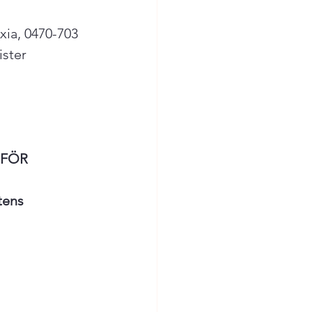
ia, 0470-703 
rister 
FÖR 
tens 