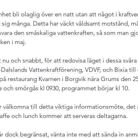
et bli olaglig över en natt utan att något i kraftve
gar sig många. Detta har väckt våldsamt motstånd, m
svara den småskaliga vattenkraften, så som man gjo
en i maj.

nu och snabbt, för att redovisa läget i dessa svåra 
alslands Vattenkraftförening, VDVF, och Bixia till 
på restaurang Kvarnen i Borgvik nära Grums den 2
fe och smörgås kl 0930, programmet börjar kl 10.

r välkomna till detta viktiga informationsmöte, det 
kaffe och lunch kommer att serveras deltagarna.

är dock begränsat, vänta inte med att sända in anmä