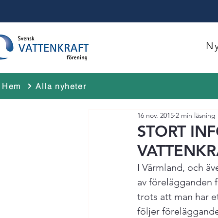
Ny
Hem
Alla nyheter
16 nov. 2015
2 min läsning
STORT IN
VATTENKR
I Värmland, och äv
av förelägganden fr
trots att man har e
följer föreläggande