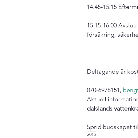
14.45-15.15 Efterm
15.15-16.00 Avslut
försäkring, säkerh
Deltagande är kos
070-6978151, 
bengt
Aktuell informatio
dalslands vattenkr
Sprid budskapet ti
2015