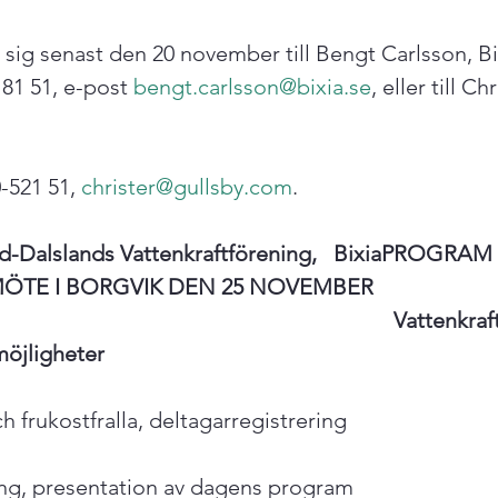
ig senast den 20 november till Bengt Carlsson, Bix
81 51, e-post 
bengt.carlsson@bixia.se
, eller till Ch
-521 51, 
christer@gullsby.com
.

-Dalslands Vattenkraftförening,   Bixia
PROGRAM 
TE I BORGVIK DEN 25 NOVEMBER  
Vattenkraf
möjligheter
och frukostfralla, deltagarregistrering

ing, presentation av dagens program
