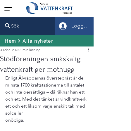
Logga in
Sök
Hem
Alla nyheter
30 dec. 2022
1 min läsning
Stödföreningen småskalig
vattenkraft ger mothugg
Enligt Älvräddarnas överstepräst är de 
minsta 1700 kraftstationerna till antalet 
och inte oersättliga – då räknar han ett 
och ett. Med det tänket är vindkraftverk 
ett och ett liksom varje enskilt tak med 
solceller

onödiga.
