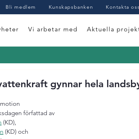
Bli medlem
Kunskapsbanken
Kontakta os
heter
Vi arbetar med
Aktuella projek
vattenkraft gynnar hela lands
 motion 
iksdagen författad av 
n
 (KD), 
on
 (KD) och 