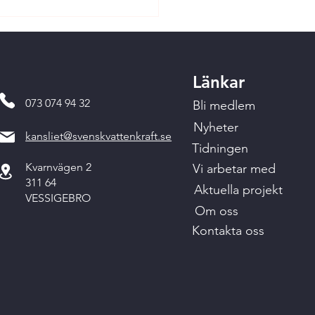
Länkar
073 074 94 32
Bli medlem
Nyheter
kansliet@svenskvattenkraft.se
Tidningen
Kvarnvägen 2
Vi arbetar med
311 64
Aktuella projekt
VESSIGEBRO
Om oss
Kontakta oss