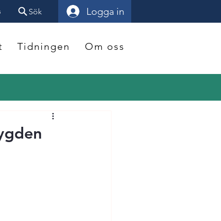
Logga in
s
Sök
t
Tidningen
Om oss
bygden