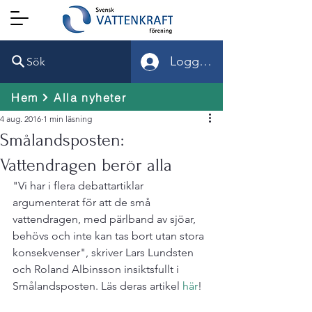
Logga in
Sök
Hem
Alla nyheter
4 aug. 2016
1 min läsning
Smålandsposten:
Vattendragen berör alla
"Vi har i flera debattartiklar 
argumenterat för att de små 
vattendragen, med pärlband av sjöar, 
behövs och inte kan tas bort utan stora 
konsekvenser", skriver Lars Lundsten 
och Roland Albinsson insiktsfullt i 
Smålandsposten. 
Läs deras artikel 
här
!
