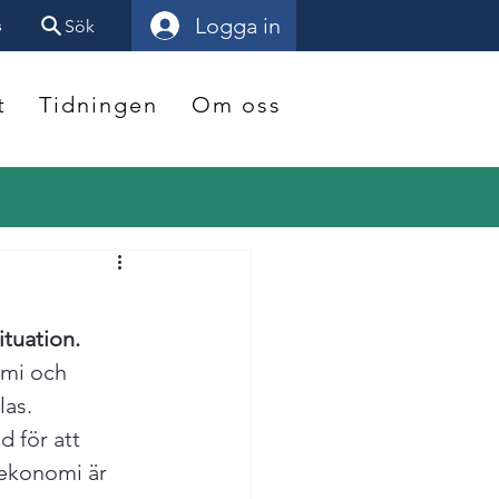
Logga in
s
Sök
t
Tidningen
Om oss
tuation.
omi och 
las.
 för att 
tekonomi är 