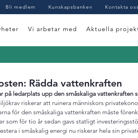
Bli medlem
Kunskapsbanken
Kontakta os
heter
Vi arbetar med
Aktuella projek
sten: Rädda vattenkraften
 på ledarplats upp den småskaliga vattenkraften si
iljökrav riskerar att ruinera människors privatekon
lerna för den småskaliga vattenkraften måste förenk
 som för tio år sedan gavs statligt investeringsstöd
stera i småskalig energi nu riskerar hela sin priva