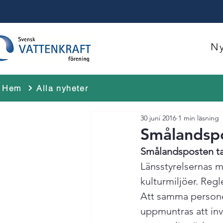
Ny
Hem
Alla nyheter
30 juni 2016
1 min läsning
Smålandspo
Smålandsposten tar
Länsstyrelsernas m
kulturmiljöer. Reg
Att samma personer
uppmuntras att inve