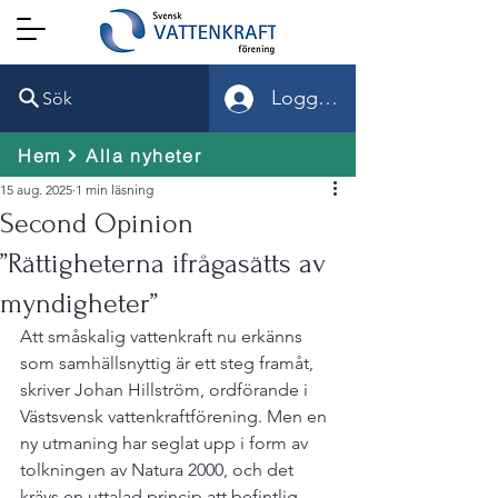
Logga in
Sök
Hem
Alla nyheter
15 aug. 2025
1 min läsning
Second Opinion
”Rättigheterna ifrågasätts av
myndigheter”
Att småskalig vattenkraft nu erkänns 
som samhällsnyttig är ett steg framåt, 
skriver Johan Hillström, ordförande i 
Västsvensk vattenkraftförening. Men en 
ny utmaning har seglat upp i form av 
tolkningen av Natura 2000, och det 
krävs en uttalad princip att befintlig 