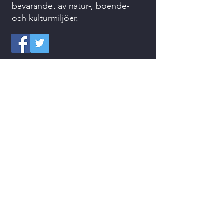
bevarandet av natur-, boende-
och kulturmiljöer.
073 074 94 32
kansliet@svenskvattenkraft.se
Kvarnvägen 2
311 64 VESSIGEBRO
Kontakta oss