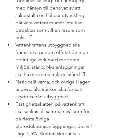
förenklas så långt det är möjligt 
med hänsyn till behovet av att 
säkerställa en hållbar utveckling 
där våra vattenresurser inte kan 
betraktas som vilken resurs som 
helst.  
Vattenkraftens utbyggnad ska 
främst ske genom effekthöjning i 
befintliga verk med moderna 
miljötillstånd. Nya anläggningar 
ska ha moderna miljötillstånd. 
Nationalälvarna, och övriga i lagen 
angivna älvsträckor, ska fortsatt 
skyddas från utbyggnad.
Fastighetsskatten på vattenkraft 
ska sänkas till samma nivå som för 
de flesta övriga 
elproduktionsanläggningar, det vill 
säga 0,5%. Skatten ska sänkas 