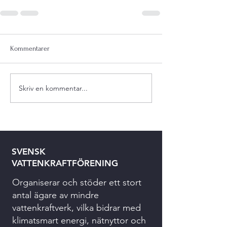
Kommentarer
Skriv en kommentar...
SVENSK
VATTENKRAFTFÖRENING
Organiserar och stöder ett stort
antal ägare av mindre
vattenkraftverk, vilka bidrar med
klimatsmart energi, nätnyttor och