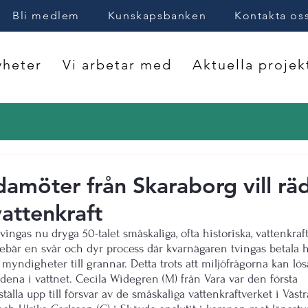
Bli medlem
Kunskapsbanken
Kontakta os
heter
Vi arbetar med
Aktuella projek
damöter från Skaraborg vill rä
attenkraft
tvingas nu dryga 50-talet småskaliga, ofta historiska, vattenkraf
nnebär en svår och dyr process där kvarnägaren tvingas betala 
n myndigheter till grannar. Detta trots att miljöfrågorna kan lö
andena i vattnet. Cecila Widegren (M) från Vara var den första 
tälla upp till försvar av de småskaliga vattenkraftverket i Väst