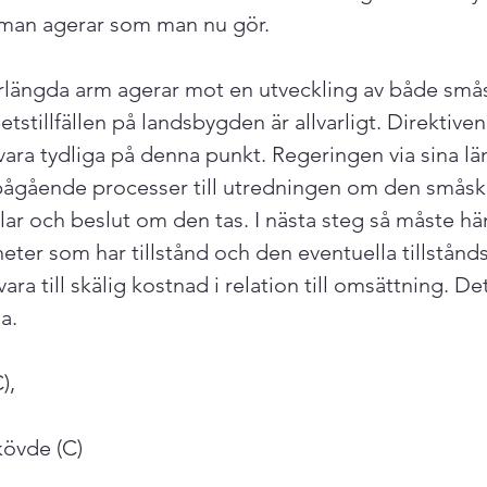
man agerar som man nu gör.

rlängda arm agerar mot en utveckling av både smås
etstillfällen på landsbygden är allvarligt. Direktiven
ara tydliga på denna punkt. Regeringen via sina län
 pågående processer till utredningen om den småsk
klar och beslut om den tas. I nästa steg så måste häns
heter som har tillstånd och den eventuella tillstånd
ara till skälig kostnad i relation till omsättning. De
.

,

kövde (C)