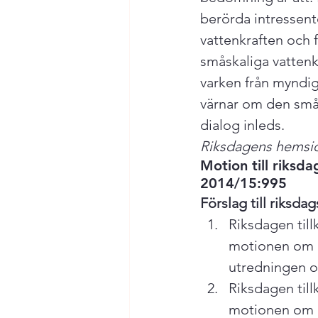
berörda intressent
vattenkraften och f
småskaliga vattenkr
varken från myndigh
värnar om den smås
dialog inleds. 
Riksdagens hemsid
Motion till riksd
2014/15:995
Förslag till riksda
Riksdagen til
motionen om at
utredningen om
Riksdagen til
motionen om a