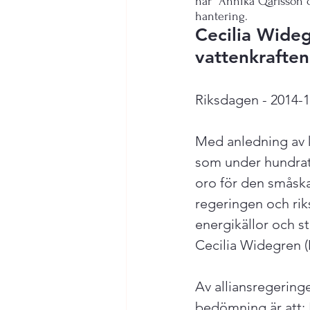
har  Annika Qarlsson o
hantering.
Cecilia Wide
vattenkraften
Riksdagen - 2014-1
Med anledning av k
som under hundrata
oro för den småska
regeringen och rik
energikällor och s
Cecilia Widegren (M
Av alliansregering
bedömning är att: