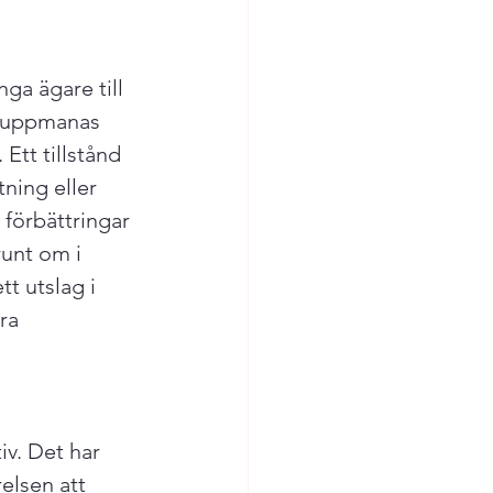
ga ägare till 
en uppmanas 
Ett tillstånd 
ning eller 
 förbättringar 
unt om i 
t utslag i 
ra 
v. Det har 
elsen att 