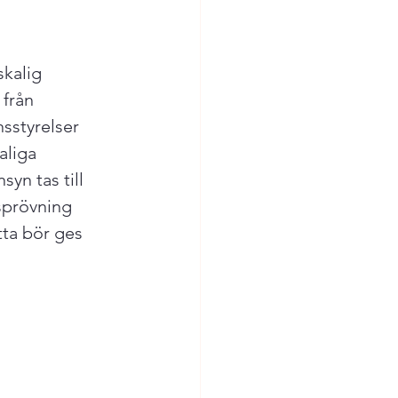
kalig 
 från 
sstyrelser 
aliga 
yn tas till 
sprövning 
tta bör ges 