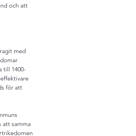
ånd och att 
dragit med 
endomar 
till 1400-
ffektivare 
s för att 
ommuns 
ts att samma 
artrikedomen 