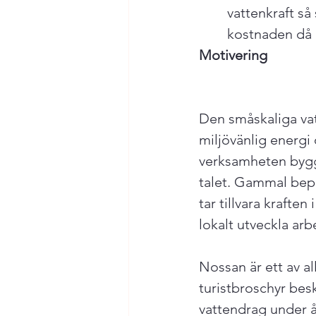
vattenkraft så
kostnaden då m
Motivering
Den småskaliga vat
miljövänlig energi
verksamheten bygger
talet. Gammal bep
tar tillvara krafte
lokalt utveckla arb
Nossan är ett av 
turistbroschyr bes
vattendrag under å