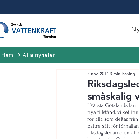
Ny
Hem
Alla nyheter
7 nov. 2014
3 min läsning
Riksdagsle
småskalig v
I Värsta Götalands län 
nya tillstånd, vilket i
för alla som deltar, frå
bättre sätt för förhåll
riksdagsledamoten att s