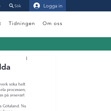
Logga in
s
Sök
t
Tidningen
Om oss
dda
tverk söka helt 
hela processen, 
sas på avsevärt 
ra Götaland. Nu 