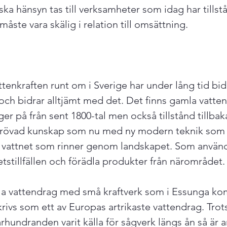
 ska hänsyn tas till verksamheter som idag har tillst
åste vara skälig i relation till omsättning.
tenkraften runt om i Sverige har under lång tid bi
 och bidrar alltjämt med det. Det finns gamla vatt
 på från sent 1800-tal men också tillstånd tillbaka 
rövad kunskap som nu med ny modern teknik som e
n i vattnet som rinner genom landskapet. Som använd
etstillfällen och förädla produkter från närområdet.

alla vattendrag med små kraftverk som i Essunga k
krivs som ett av Europas artrikaste vattendrag. Tro
rhundranden varit källa för sågverk längs ån så är 