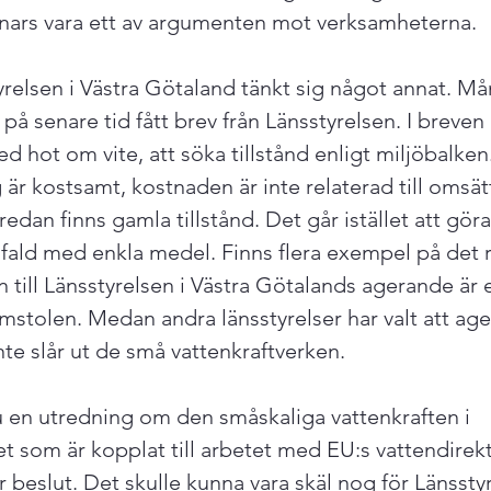
nnars vara ett av argumenten mot verksamheterna.

relsen i Västra Götaland tänkt sig något annat. Mån
 på senare tid fått brev från Länsstyrelsen. I brev
d hot om vite, att söka tillstånd enligt miljöbalken. 
r kostsamt, kostnaden är inte relaterad till omsätt
redan finns gamla tillstånd. Det går istället att göra
fald med enkla medel. Finns flera exempel på det r
till Länsstyrelsen i Västra Götalands agerande är et
stolen. Medan andra länsstyrelser har valt att age
te slår ut de små vattenkraftverken.

 en utredning om den småskaliga vattenkraften i 
 som är kopplat till arbetet med EU:s vattendirekti
r beslut. Det skulle kunna vara skäl nog för Länsstyr