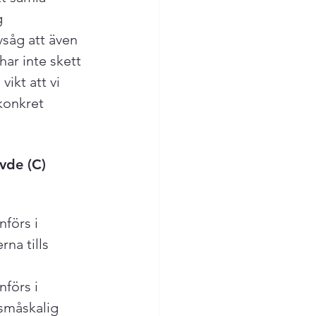
g 
vsåg att även 
ar inte skett 
ikt att vi 
konkret 
vde (C) 
förs i 
na tills 
förs i 
småskalig 