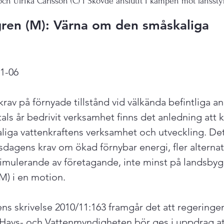
ch Ulrika Carlsson (C) i Skövde anslutit i kampen mot länssty
gren (M): Värna om den småskaliga 
1-06

rav på förnyade tillstånd vid välkända befintliga a
ls år bedrivit verksamhet finns det anledning att k
liga vattenkraftens verksamhet och utveckling. Det
sdagens krav om ökad förnybar energi, fler alternat
timulerande av företagande, inte minst på landsbygd
) i en motion.

ens skrivelse 2010/11:163 framgår det att regeringe
 Havs- och Vattenmyndigheten bör ges i uppdrag at