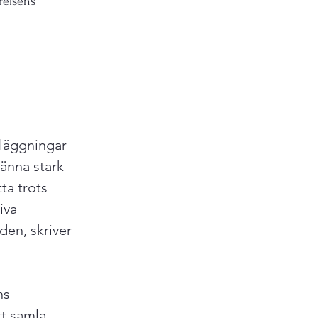
relsens 
nläggningar 
änna stark 
ta trots 
iva 
en, skriver 
ns 
t samla 