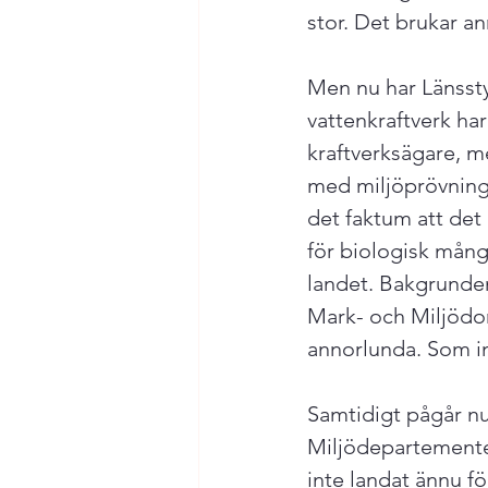
stor. Det brukar a
Men nu har Länssty
vattenkraftverk har
kraftverksägare, me
med miljöprövning ä
det faktum att det 
för biologisk mång
landet. Bakgrunden 
Mark- och Miljödom
annorlunda. Som in
Samtidigt pågår nu
Miljödepartementet
inte landat ännu fö