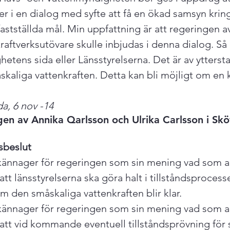
er i en dialog med syfte att få en ökad samsyn krin
astställda mål. Min uppfattning är att regeringen a
aftverksutövare skulle inbjudas i denna dialog. Så h
etens sida eller Länsstyrelserna. Det är av yttersta v
kaliga vattenkraften. Detta kan bli möjligt om en 
a, 6 nov -14
agen av Annika Qarlsson och Ulrika Carlsson i Skö
gsbeslut
lkännager för regeringen som sin mening vad som an
t länsstyrelserna ska göra halt i tillståndsprocesser
 den småskaliga vattenkraften blir klar.
lkännager för regeringen som sin mening vad som an
tt vid kommande eventuell tillståndsprövning för 