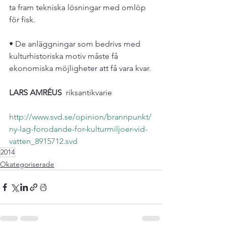
ta fram tekniska lösningar med omlöp 
för fisk.

• De anläggningar som bedrivs med 
kulturhistoriska motiv måste få 
ekonomiska möjligheter att få vara kvar.

LARS AMRÉUS
  riksantikvarie

http://www.svd.se/opinion/brannpunkt/
ny-lag-forodande-for-kulturmiljoer-vid-
vatten_8915712.svd
2014
Okategoriserade