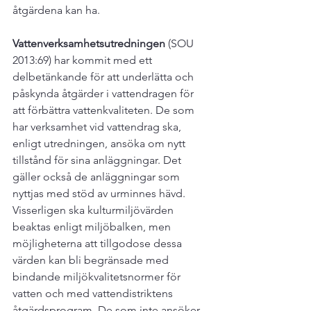
åtgärdena kan ha.

Vattenverksamhetsutredningen
 (SOU 
2013:69) har kommit med ett 
delbetänkande för att underlätta och 
påskynda åtgärder i vattendragen för 
att förbättra vattenkvaliteten. De som 
har verksamhet vid vattendrag ska, 
enligt utredningen, ansöka om nytt 
tillstånd för sina anläggningar. Det 
gäller också de anläggningar som 
nyttjas med stöd av urminnes hävd. 
Visserligen ska kulturmiljövärden 
beaktas enligt miljöbalken, men 
möjligheterna att tillgodose dessa 
värden kan bli begränsade med 
bindande miljökvalitetsnormer för 
vatten och med vattendistriktens 
åtgärdsprogram. De som inte ansöker 