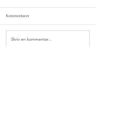
Kommentarer
Skriv en kommentar...
SVENSK
VATTENKRAFTFÖRENING
Organiserar och stöder ett stort
antal ägare av mindre
vattenkraftverk, vilka bidrar med
klimatsmart energi, nätnyttor och
bevarandet av natur-, boende-
och kulturmiljöer.