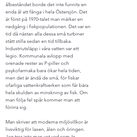
ålbeståndet borde det inte funnits en 
enda ål att fånga i hela Östersjön. Det 
är först på 1970-talet man märker en 
nedgång i fiskpopulationen. Det var en 
tid då nästan alla dessa små turbiner 
stått stilla sedan en tid tillbaka. 
Industriutsläpp i våra vatten var ett 
legio. Kommunala avlopp med 
orenade rester av P-piller och 
psykofarmaka bara ökar hela tiden, 
men det är ändå de små, för fiskar 
ofarliga vattenkraftverken som får bära 
hela skulden av minskning av fisk. Om 
man följa fel spår kommer man att 
förirra sig.

Man skriver att moderna miljövillkor är 
livsviktig för laxen, ålen och öringen. 
Jag tror inte man vet vad som är 