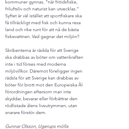
kommuner gynnas, ”när fritidsfiske, 
friluftsliv och naturist kan utvecklas.” 
Syftet är väl istället att sportfiskare ska 
få tillräckligt med fisk och kunna resa 
land och rike runt för att nå de bästa 
fiskevattnen. Vad gagnar det miljön?

Skribenterna är rädda för att Sverige 
ska drabbas av böter om vattenkraften 
inte i tid förses med moderna 
miljövillkor. Däremot föreligger ingen 
rädsla för att Sverige kan drabbas av 
böter för brott mot den Europeiska Ål 
förordningen eftersom man inte 
skyddar, bevarar eller förbättrar den 
rödlistade ålens livsutrymmen, utan 
snarare förstör dem.

Gunnar Olsson, Ugerups mölla