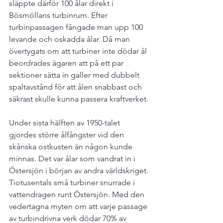
släppte därför 100 ålar direkt i 
Bösmöllans turbinrum. Efter 
turbinpassagen fångade man upp 100 
levande och oskadda ålar. Då man 
övertygats om att turbiner inte dödar ål 
beordrades ägaren att på ett par 
sektioner sätta in galler med dubbelt 
spaltavstånd för att ålen snabbast och 
säkrast skulle kunna passera kraftverket.

Under sista hälften av 1950-talet 
gjordes större ålfångster vid den 
skånska ostkusten än någon kunde 
minnas. Det var ålar som vandrat in i 
Östersjön i början av andra världskriget. 
Tiotusentals små turbiner snurrade i 
vattendragen runt Östersjön. Med den 
vedertagna myten om att varje passage 
av turbindrivna verk dödar 70% av 