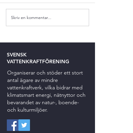
Skriv en kommentar...
SVENSK
VATTENKRAFTFÖRENING
Organiserar och stöder ett stort
antal ägare av mindre
vattenkraftverk, vilka bidrar med
klimatsmart energi, nätnyttor och
bevarandet av natur-, boende-
och kulturmiljöer.