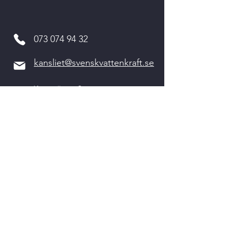
073 074 94 32
kansliet@svenskvattenkraft.se
Kvarnvägen 2
311 64 VESSIGEBRO
Kontakta oss