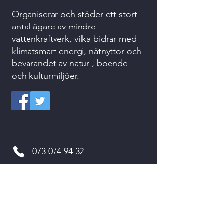
Organiserar och stöder ett stort
antal ägare av mindre
vattenkraftverk, vilka bidrar med
klimatsmart energi, nätnyttor och
bevarandet av natur-, boende-
och kulturmiljöer.
073 074 94 32
kansliet@svenskvattenkraft.se
Kvarnvägen 2
311 64 VESSIGEBRO