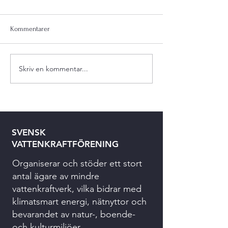
Kommentarer
Skriv en kommentar...
SVENSK
VATTENKRAFTFÖRENING
Organiserar och stöder ett stort
antal ägare av mindre
vattenkraftverk, vilka bidrar med
klimatsmart energi, nätnyttor och
bevarandet av natur-, boende-
och kulturmiljöer.