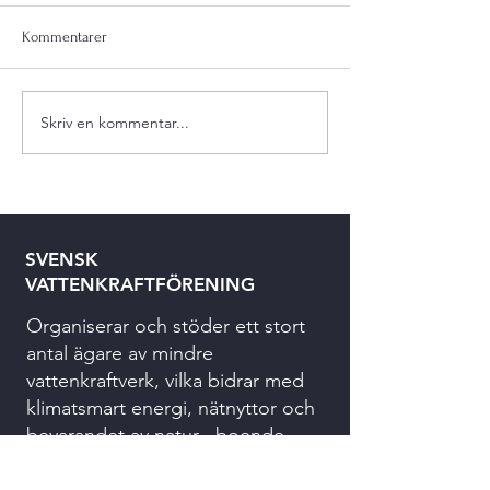
Kommentarer
Skriv en kommentar...
SVENSK
VATTENKRAFTFÖRENING
Organiserar och stöder ett stort
antal ägare av mindre
vattenkraftverk, vilka bidrar med
klimatsmart energi, nätnyttor och
bevarandet av natur-, boende-
och kulturmiljöer.