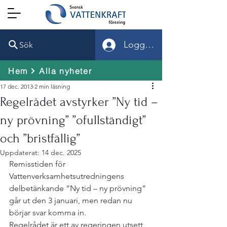
Logga in
Sök
Hem
Alla nyheter
17 dec. 2013
2 min läsning
Regelrådet avstyrker ”Ny tid –
ny prövning” ”ofullständigt”
och ”bristfällig”
Uppdaterat:
14 dec. 2025
Remisstiden för 
Vattenverksamhetsutredningens 
delbetänkande ”Ny tid – ny prövning” 
går ut den 3 januari, men redan nu 
börjar svar komma in. 
Regelrådet är ett av regeringen utsett 