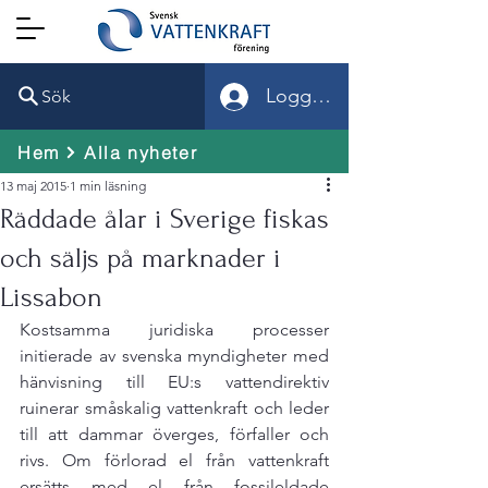
Logga in
Sök
Hem
Alla nyheter
13 maj 2015
1 min läsning
Räddade ålar i Sverige fiskas
och säljs på marknader i
Lissabon
Kostsamma juridiska processer 
initierade av svenska myndigheter med 
hänvisning till EU:s vattendirektiv 
ruinerar småskalig vattenkraft och leder 
till att dammar överges, förfaller och 
rivs. Om förlorad el från vattenkraft 
ersätts med el från fossileldade 