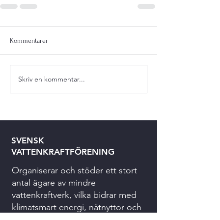
Kommentarer
Skriv en kommentar...
SVENSK
VATTENKRAFTFÖRENING
Organiserar och stöder ett stort
antal ägare av mindre
vattenkraftverk, vilka bidrar med
klimatsmart energi, nätnyttor och
bevarandet av natur-, boende-