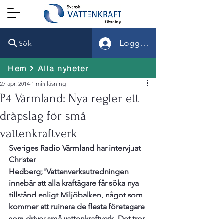
Logga in
Sök
Hem
Alla nyheter
27 apr. 2014
1 min läsning
P4 Värmland: Nya regler ett
dråpslag för små
vattenkraftverk
Sveriges Radio Värmland har intervjuat 
Christer 
Hedberg;
"Vattenverksutredningen 
innebär att alla kraftägare får söka nya 
tillstånd enligt Miljöbalken, något som 
kommer att ruinera de flesta företagare 
som driver små vattenkraftverk. Det tror 