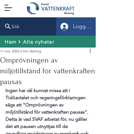
Logga in
Sök
Hem
Alla nyheter
11 nov. 2022
2 min läsning
Omprövningen av
miljötillstånd för vattenkraften
pausas
Ingen har väl kunnat missa att i 
Tidöavtalet och regeringsförklaringen 
sägs att "Omprövningen av 
miljötillstånd för vattenkraften pausas". 
Detta är vad SVAF arbetat för, nu gäller 
det att pausen utnyttjas till de 
grundliga revideringar av regelverk och 