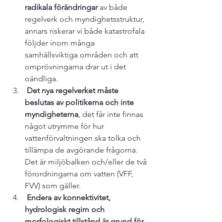
radikala förändringar
 av både 
regelverk och myndighetsstruktur, 
annars riskerar vi både katastrofala 
följder inom många 
samhällsviktiga områden och att 
omprövningarna drar ut i det 
oändliga.
 Det nya regelverket måste 
beslutas av politikerna och inte 
myndigheterna
, det får inte finnas 
något utrymme för hur 
vattenförvaltningen ska tolka och 
tillämpa de avgörande frågorna. 
Det är miljöbalken och/eller de två 
förordningarna om vatten (VFF, 
FVV) som gäller.
 Endera av konnektivitet, 
hydrologisk regim och 
morfologiskt tillstånd är grund för 