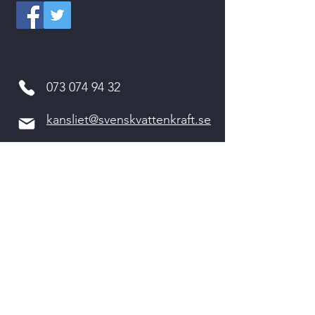
073 074 94 32
kansliet@svenskvattenkraft.se
Kvarnvägen 2
311 64 VESSIGEBRO
Kontakta oss