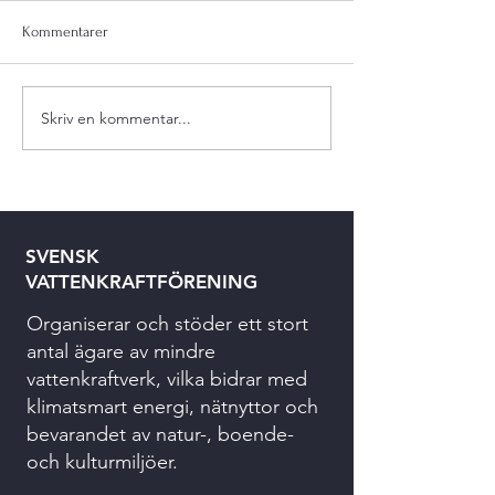
Kommentarer
Skriv en kommentar...
SVENSK
VATTENKRAFTFÖRENING
Organiserar och stöder ett stort
antal ägare av mindre
vattenkraftverk, vilka bidrar med
klimatsmart energi, nätnyttor och
bevarandet av natur-, boende-
och kulturmiljöer.