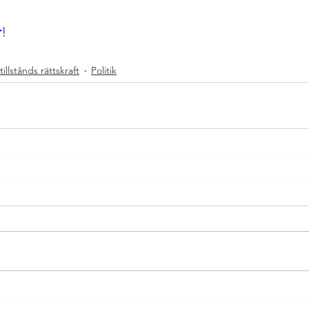
r
!
tillstånds rättskraft
Politik