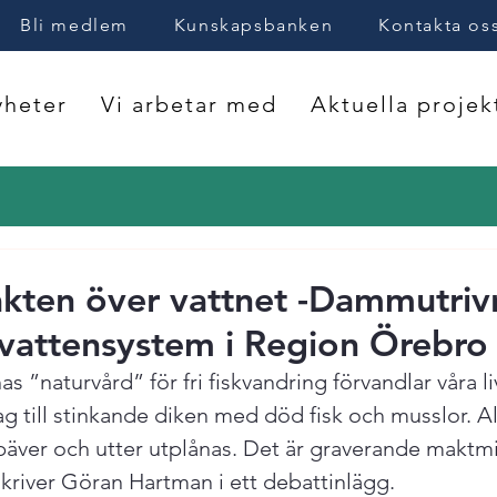
Bli medlem
Kunskapsbanken
Kontakta os
heter
Vi arbetar med
Aktuella projek
kten över vattnet -Dammutriv
 vattensystem i Region Örebro
 ”naturvård” för fri fiskvandring förvandlar våra l
g till stinkande diken med död fisk och musslor. Allt
, bäver och utter utplånas. Det är graverande maktmi
kriver Göran Hartman i ett debattinlägg.
