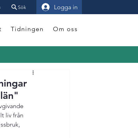
Logga in
s
Sök
t
Tidningen
Om oss
ningar
 län"
ivgivande 
 liv från 
ssbruk, 