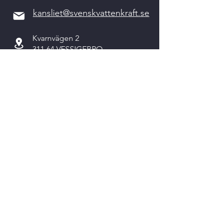
kansliet@svenskvattenkraft.se
Kvarnvägen 2
311 64 VESSIGEBRO
Kontakta oss