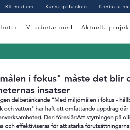
Bli medlem
Kunskapsbanken
Kontakta os
heter
Vi arbetar med
Aktuella projek
målen i fokus" måste det blir 
eternas insatser
gen delbetänkande "Med miljömålen i fokus - håll
 och vatten" har haft ett omfattande uppdrag där 
tenverksamheter). Den föreslår:
Att styrningen på oli
 och effektiviseras för att stärka förutsättningarna 