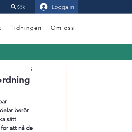
Logga in
s
Sök
t
Tidningen
Om oss
ordning
bar 
delar berör 
ka sätt 
för att nå de 