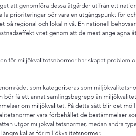
get att genomföra dessa åtgärder utifrån ett nation
ella prioriteringar bör vara en utgångspunkt för oc
et på regional och lokal nivå. En nationell behovsa
ostnadseffektivitet genom att de mest angelägna å
n för miljökvalitetsnbormer har skapat problem oc
enområdet som kategoriseras som miljökvalitetsnor
en bör få ett annat samlingsbegrepp än miljökvalite
lser om miljökvalitet. På detta sätt blir det möjlig
litetsnormer vara förbehållet de bestämmelser so
vatten utgör miljökvalitetsnormer, medan andra type
ängre kallas för miljökvalitetsnormer.
