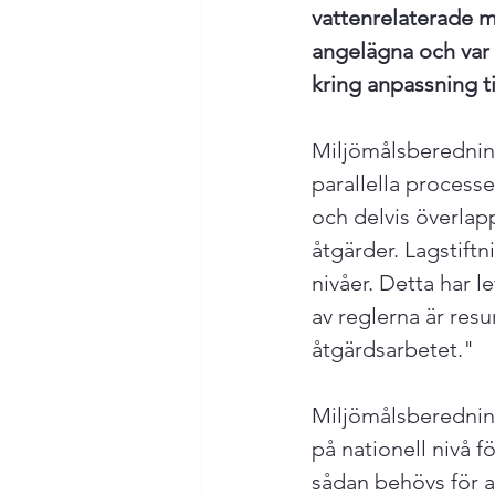
vattenrelaterade m
angelägna och var 
kring anpassning ti
Miljömålsberedning
parallella processe
och delvis överlap
åtgärder. Lagstift
nivåer. Detta har l
av reglerna är resur
åtgärdsarbetet."

Miljömålsberedning
på nationell nivå f
sådan behövs för a