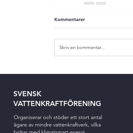
Kommentarer
Skriv en kommentar...
SVENSK
VATTENKRAFTFÖRENING
Organiserar och stöder ett stort antal
ägare av mindre vattenkraftverk, vilka
bidrar med klimatsmart energi,