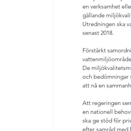
en verksamhet eller
gällande miljökvali
Utredningen ska v
senast 2018.

Förstärkt samordn
vattenmiljöområdet
De miljökvalitetsm
och bedömningar s
att nå en sammanhål
Att regeringen sen
en nationell behovs
ska ge stöd för pri
efter samråd med 