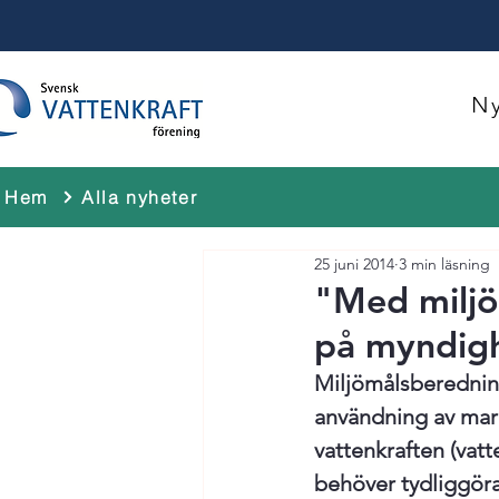
Ny
Hem
Alla nyheter
25 juni 2014
3 min läsning
"Med miljö
på myndigh
Miljömålsberednin
användning av mark
vattenkraften (vat
behöver tydliggöras