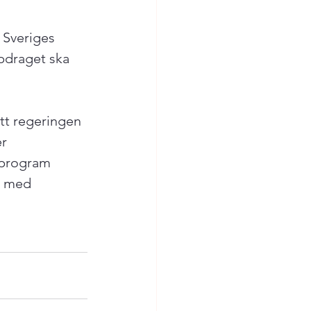
 Sveriges 
pdraget ska 
tt regeringen 
r 
sprogram 
t med 