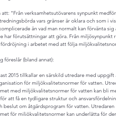
 att: "Från verksamhetsutövarens synpunkt medför
tredningsbörda vars gränser är oklara och som i vis
komplicerade än vad man normalt kan förvänta sig a
 har förutsättningar att göra. Från miljösynpunkt r
g fördröjning i arbetet med att följa miljökvalitetsno
föreslår (bland annat):

st 2015 tillkallar en särskild utredare med uppgift 
ganisation för miljökvalitetsnormer för vatten. Utre
emet med miljökvalitetsnormer för vatten kan bli mer
ör att få en tydligare struktur och ansvarsfördelnin
h beslut om åtgärdsprogram för vatten. Utredaren 
emet för miljökvalitetsnormer kan underlätta för de