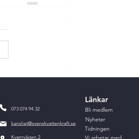
Länkar
073 074 94 32
Bli medlem
Nyheter
kansliet@svenskvattenkraft.se
Tidningen
Kvarnvägen 2
Vi arbetar med