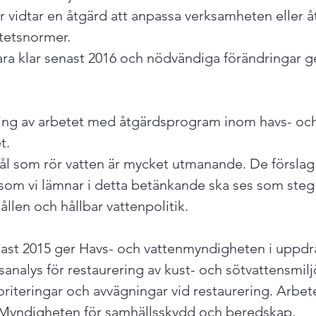
 vidtar en åtgärd att anpassa verksamheten eller åt
tetsnormer.

ara klar senast 2016 och nödvändiga förändringar 
ing av arbetet med åtgärdsprogram inom havs- och
.

ål som rör vatten är mycket utmanande. De förslag 
om vi lämnar i detta betänkande ska ses som steg 
len och hållbar vattenpolitik.

ast 2015 ger Havs- och vattenmyndigheten i uppdra
analys för restaurering av kust- och sötvattensmilj
oriteringar och avvägningar vid restaurering. Arbet
Myndigheten för samhällsskydd och beredskap, 