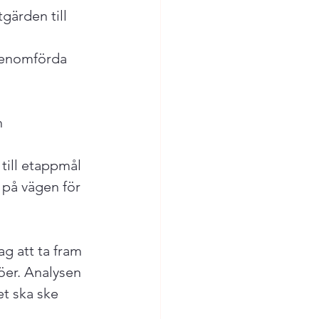
gärden till 
genomförda 
 
till etappmål 
på vägen för 
g att ta fram 
öer. Analysen 
et ska ske 