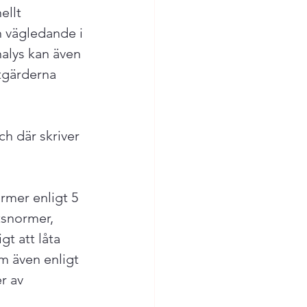
ellt 
h vägledande i 
nalys kan även 
tgärderna 
h där skriver 
mer enligt 5 
tsnormer, 
t att låta 
m även enligt 
r av 