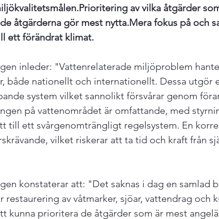
iljökvalitetsmålen.
Prioritering av vilka åtgärder so
de åtgärderna gör mest nytta.
Mera fokus på och s
ll ett förändrat klimat.
en inleder: "Vattenrelaterade miljöproblem hanter
r, både nationellt och internationellt. Dessa utgör 
pande system vilket sannolikt försvårar genom föra
ningen på vattenområdet är omfattande, med styrnin
ett till ett svårgenomträngligt regelsystem. En korre
skrävande, vilket riskerar att ta tid och kraft från sj
en konstaterar att: "Det saknas i dag en samlad 
ör restaurering av våtmarker, sjöar, vattendrag och k
tt kunna prioritera de åtgärder som är mest angelä