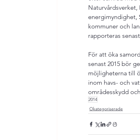
Naturvårdsverket, 
energimyndighet, St
kommuner och land
rapporteras senast 
För att öka samord
senast 2015 bör ge
möjligheterna till
inom havs- och vat
områdesskydd och a
2014
Okategoriserade