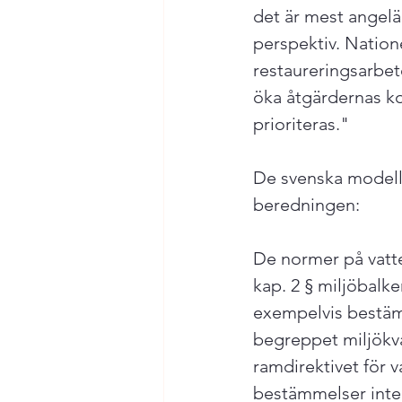
det är mest angelä
perspektiv. Nation
restaureringsarbet
öka åtgärdernas k
prioriteras."

De svenska modelle
beredningen:

De normer på vatt
kap. 2 § miljöbalk
exempelvis bestämme
begreppet miljökva
ramdirektivet för 
bestämmelser inte l