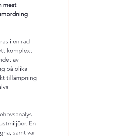
m mest 
amordning 
as i en rad 
ett komplext 
ndet av 
g på olika 
kt tillämpning 
älva 
behovsanalys 
ustmiljöer. En 
gna, samt var 