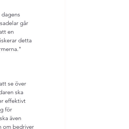
 dagens 
sadelar går 
tt en 
iskerar detta 
rmerna."

att se över 
daren ska 
 effektivt 
g för 
ska även 
n om bedriver 