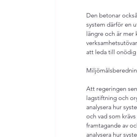
Den betonar också
system därför en u
längre och är mer 
verksamhetsutövare
att leda till onödi
Miljömålsberedning 
Att regeringen sena
lagstiftning och or
analysera hur syst
och vad som krävs f
framtagande av oc
analysera hur syst