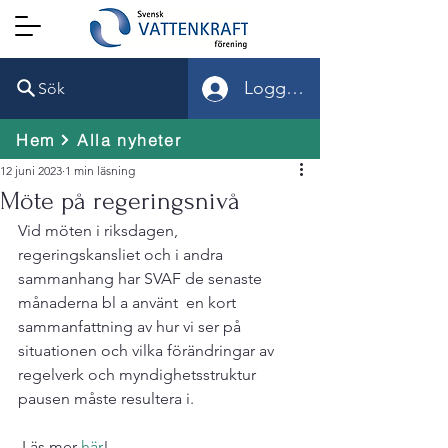
Logga in
Sök
Hem
Alla nyheter
12 juni 2023
1 min läsning
Möte på regeringsnivå
Vid möten i riksdagen, 
regeringskansliet och i andra 
sammanhang har SVAF de senaste 
månaderna bl a använt  en kort 
sammanfattning av hur vi ser på 
situationen och vilka förändringar av 
regelverk och myndighetsstruktur 
pausen måste resultera i.
 Läs mer 
här
!