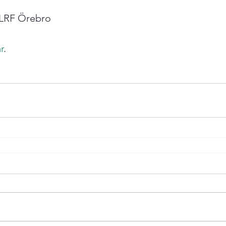
LRF Örebro

r
.