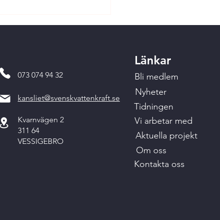
Länkar
073 074 94 32
Bli medlem
Nyheter
kansliet@svenskvattenkraft.se
Tidningen
Kvarnvägen 2
Vi arbetar med
311 64
Aktuella projekt
VESSIGEBRO
Om oss
Kontakta oss