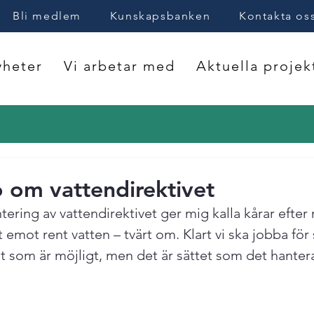
Bli medlem
Kunskapsbanken
Kontakta os
heter
Vi arbetar med
Aktuella projek
 om vattendirektivet
ring av vattendirektivet ger mig kalla kårar efter 
 emot rent vatten – tvärt om. Klart vi ska jobba för s
t som är möjligt, men det är sättet som det hanter

