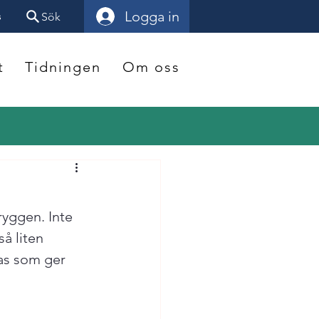
Logga in
s
Sök
t
Tidningen
Om oss
ryggen. Inte 
å liten 
as som ger 