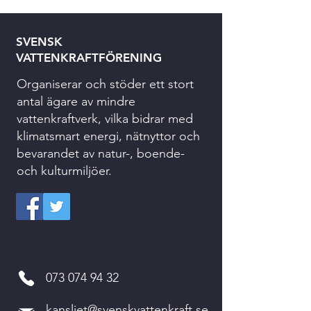
SVENSK
VATTENKRAFTFÖRENING
Organiserar och stöder ett stort
antal ägare av mindre
vattenkraftverk, vilka bidrar med
klimatsmart energi, nätnyttor och
bevarandet av natur-, boende-
och kulturmiljöer.
073 074 94 32
kansliet@svenskvattenkraft.se