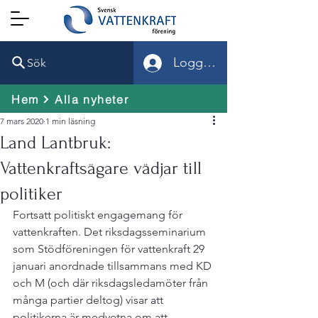
Logga in
Sök
Hem
Alla nyheter
7 mars 2020
1 min läsning
Land Lantbruk:
Vattenkraftsägare vädjar till
politiker
Fortsatt politiskt engagemang för 
vattenkraften. Det riksdagsseminarium 
som Stödföreningen för vattenkraft 29 
januari anordnade tillsammans med KD 
och M (och där riksdagsledamöter från 
många partier deltog) visar att 
politikerna är medvetna om att 