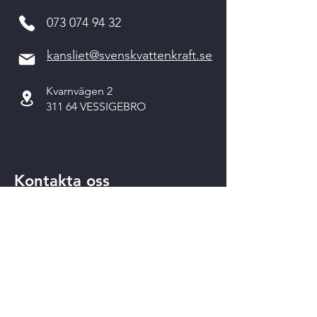
073 074 94 32
kansliet@svenskvattenkraft.se
Kvarnvägen 2
311 64 VESSIGEBRO
Kontakta oss