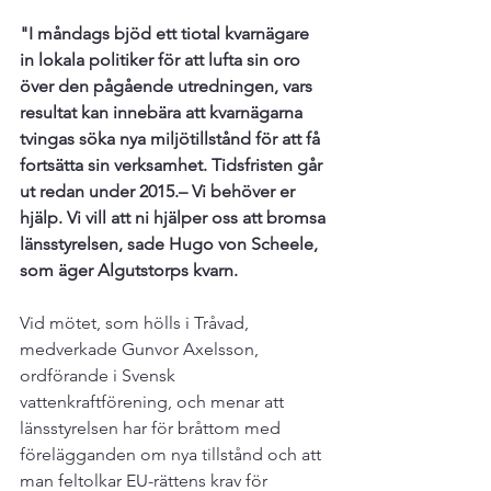
"I måndags bjöd ett tiotal kvarnägare 
in lokala politiker för att lufta sin oro 
över den pågående utredningen, vars 
resultat kan innebära att kvarnägarna 
tvingas söka nya miljötillstånd för att få 
fortsätta sin verksamhet. Tidsfristen går 
ut redan under 2015.
– Vi behöver er 
hjälp. Vi vill att ni hjälper oss att bromsa 
länsstyrelsen, sade Hugo von Scheele, 
som äger Algutstorps kvarn.
Vid mötet, som hölls i Tråvad, 
medverkade Gunvor Axelsson, 
ordförande i Svensk 
vattenkraftförening, och menar att 
länsstyrelsen har för bråttom med 
förelägganden om nya tillstånd och att 
man feltolkar EU-rättens krav för 