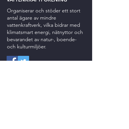
Organiserar och stöder ett stort
antal ägare av mindre
vattenkraftverk, vilka bidrar med
klimatsmart energi, nätnyttor och
bevarandet av natur-, boende-
och kulturmiljöer.
073 074 94 32
kansliet@svenskvattenkraft.se
Kvarnvägen 2
311 64 VESSIGEBRO