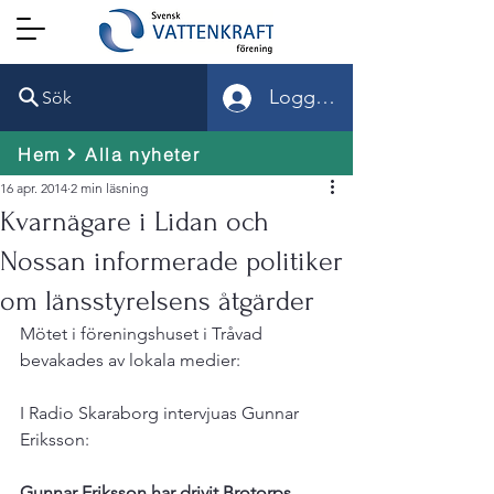
Logga in
Sök
Hem
Alla nyheter
16 apr. 2014
2 min läsning
Kvarnägare i Lidan och
Nossan informerade politiker
om länsstyrelsens åtgärder
Mötet i föreningshuset i Tråvad 
bevakades av lokala medier:

I Radio Skaraborg intervjuas Gunnar 
Eriksson:

Gunnar Eriksson har drivit Brotorps 