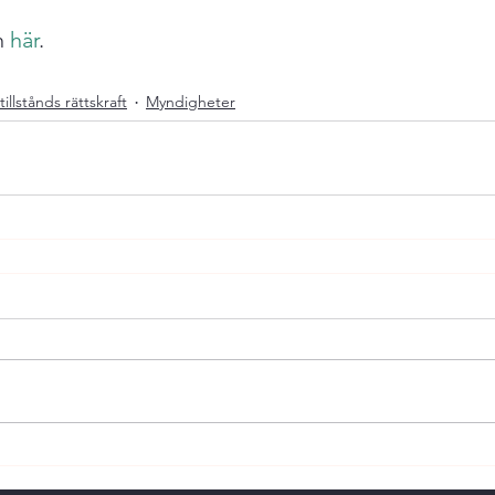
n 
här
.
tillstånds rättskraft
Myndigheter