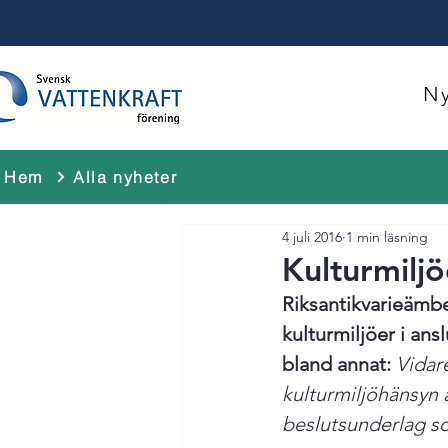
Ny
Hem
Alla nyheter
4 juli 2016
1 min läsning
Kulturmiljö
Riksantikvarieämbe
kulturmiljöer i ans
bland annat: 
Vidar
kulturmiljöhänsyn ä
beslutsunderlag so