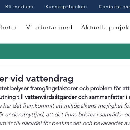
Bli medlem
Kunskapsbanken
Kontakta os
heter
Vi arbetar med
Aktuella projek
er vid vattendrag
tet belyser framgångsfaktorer och problem för att
lutning till vattenvårdsåtgärder och sammanfattar i 
e har det framkommit att miljöbalkens möjlighet fö
r underutnyttjad, att det finns brister i samråds- o
m är till nackdel för beaktandet och bevarandet av 