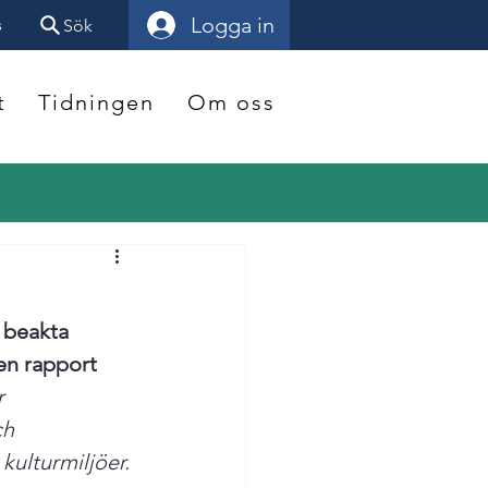
Logga in
s
Sök
t
Tidningen
Om oss
 beakta 
en rapport 
r 
ch 
kulturmiljöer.