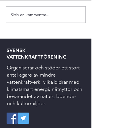
Skriv en kommentar...
SVENSK
VATTENKRAFTFÖRENING
Organiserar och stöder ett stort
antal ägare av mindre
vattenkraftverk, vilka bidrar med
klimatsmart energi, nätnyttor och
bevarandet av natur-, boende-
och kulturmiljöer.