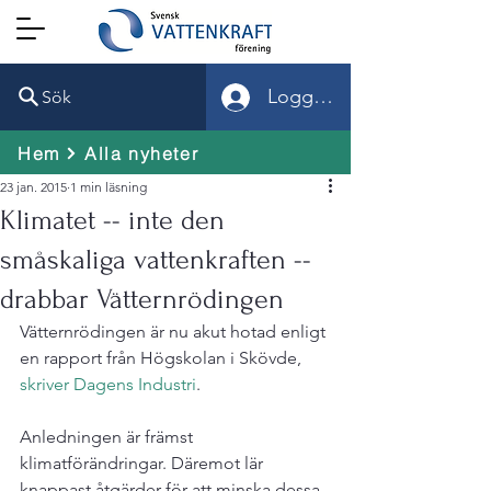
Logga in
Sök
Hem
Alla nyheter
23 jan. 2015
1 min läsning
Klimatet -- inte den
småskaliga vattenkraften --
drabbar Vätternrödingen
Vätternrödingen är nu akut hotad enligt 
en rapport från Högskolan i Skövde,
skriver Dagens Industri
.

Anledningen är främst 
klimatförändringar. Däremot lär 
knappast åtgärder för att minska dessa 