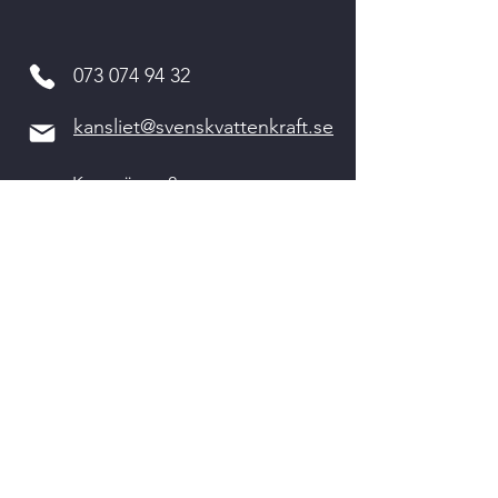
073 074 94 32
kansliet@svenskvattenkraft.se
Kvarnvägen 2
311 64 VESSIGEBRO
Kontakta oss