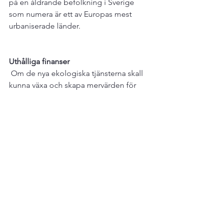
på en åldrande befolkning i Sverige 
som numera är ett av Europas mest 
urbaniserade länder.

Uthålliga finanser
 Om de nya ekologiska tjänsterna skall 
kunna växa och skapa mervärden för 
landsbygdens invånare så kommer det 
krävas mycket pengar, behöva vara 
uthålligt och kräva mycket kunnande. 
Platsen för destinationen och de 
naturliga förutsättningarna på platsen 
kommer att vara helt avgörande för att 
detta skall lyckas. Inte vilket vattendrag 
som helst kommer att kunna skapa de 
mervärden som behövs för att lyckas.

Att ensidigt driva på utrivningar och 