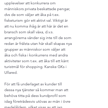
upplevelser att konkurrera om 
människors privata beskattade pengar, 
dvs de som väljer att åka på t.ex. 
fisketurism gör ett aktivt val. Viktigt är 
att nu komma ihåg är att här är det en 
bransch som skall växa, d.v.s. 
arrangörerna vänder sig inte till de som 
redan är frälsta utan här skall skapas nya 
grupper av människor som väljer att 
åka och fiska i konkurrens med andra 
aktiviteter som t.ex. att åka till ett känt 
turistmål för shopping. Kanske GKs i 
Ullared.

För att få underlaget av kunder till 
dessa nya tjänster så kommer man att 
behöva titta på dess kundprofil som 
idag företrädesvis utövas av män i övre 
medelåldern, vilket visas av att jag 