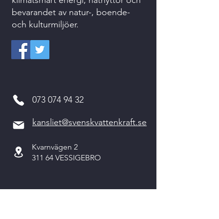
klimatsmart energi, nätnyttor och
bevarandet av natur-, boende-
och kulturmiljöer.
073 074 94 32
kansliet@svenskvattenkraft.se
Kvarnvägen 2
311 64 VESSIGEBRO
Kontakta oss