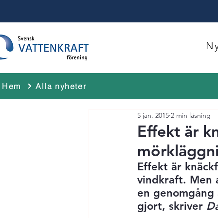
Ny
Hem
Alla nyheter
5 jan. 2015
2 min läsning
Effekt är k
mörkläggn
Effekt är knäck
vindkraft. Men a
en genomgång av
gjort, skriver
 D