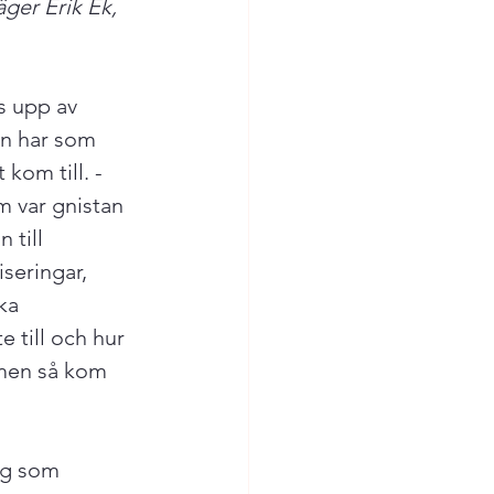
ger Erik Ek, 
an har som 
kom till. - 
m var gnistan 
 till 
seringar, 
ka 
till och hur 
 men så kom 
ng som 