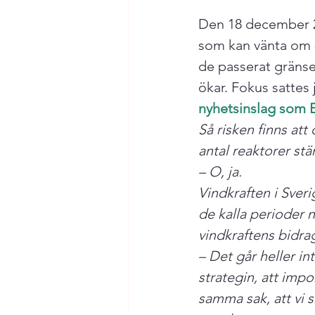
Den 18 december 2
som kan vänta om 8
de passerat gränse
ökar. Fokus sattes 
nyhetsinslag som 
Så risken finns att 
antal reaktorer stä
– O, ja. 
Vindkraften i Sveri
de kalla perioder n
vindkraftens bidrag 
– Det går heller int
strategin, att impo
samma sak, att vi s