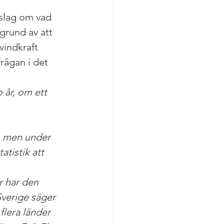
slag om vad 
grund av att 
vindkraft 
rågan i det 
o år, om ett 
r, men under 
atistik att 
er har den 
Sverige säger 
flera länder 