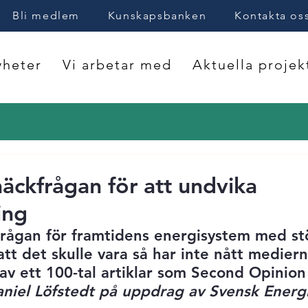
Bli medlem
Kunskapsbanken
Kontakta os
heter
Vi arbetar med
Aktuella projek
näckfrågan för att undvika
ing
frågan för framtidens energisystem med st
tt det skulle vara så har inte nått mediern
 ett 100-tal artiklar som Second Opinion 
aniel Löfstedt på uppdrag av Svensk Energ