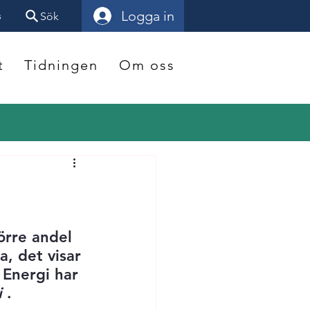
Logga in
s
Sök
t
Tidningen
Om oss
örre andel 
a, det visar 
Energi har 
i
 .