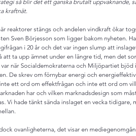
tegi så blir det ett ganska brutalt uppvaknande, sä
a kraftnät.
isten Sven Börjesson som ligger bakom nyheten. H
rgifrågan i 20 år och det var ingen slump att inslaget 
å att ta upp ämnet under en längre tid, men det so
u var när Socialdemokraterna och Miljöpartiet bjöd in
. De skrev om förnybar energi och energieffektivi
e ett ord om effektfrågan och inte ett ord om vil
rknaden har och vilken marknadsdesign som måste 
as. Vi hade tänkt sända inslaget en vecka tidigare,
llan.

r dock ovanligheterna, det visar en mediegenomgå