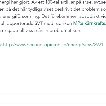
gi har gjort. Av ett 100-tal artiklar på sr.se, svt.s
n på det här tydliga viset beskrivit det problem som
sk energiförsörjning. Det förekommer rapsodiskt vi
empel rapporterade SVT med rubriken 
MP:s kärnkrafts
 ringade till viss mån in problematiken.

: 
http://www.second-opinion.se/energi/view/2921