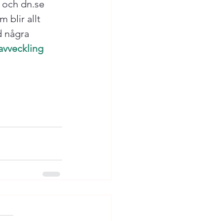
e och dn.se 
 blir allt 
d några 
avveckling 