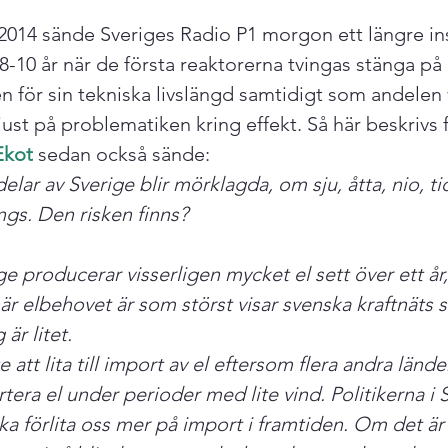
014 sände Sveriges Radio P1 morgon ett längre in
-10 år när de första reaktorerna tvingas stänga på 
n för sin tekniska livslängd samtidigt som andelen 
just på problematiken kring effekt. Så här beskrivs f
Ekot
 sedan också sände: 
delar av Sverige blir mörklagda, om sju, åtta, nio, ti
ngs. Den risken finns? 
ge producerar visserligen mycket el sett över ett å
är elbehovet är som störst visar svenska kraftnäts st
är litet. 
e att lita till import av el eftersom flera andra länd
rtera el under perioder med lite vind. Politikerna i 
ka förlita oss mer på import i framtiden. Om det är 