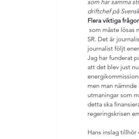
som har samma stra
driftchef på Svensk
Flera viktiga frågor
 som måste lösas när reaktorer stängs och andelen vindkraft ökar togs upp av 
SR. Det är journal
journalist följt ene
Jag har funderat p
att det blev just n
energikommissionen
men man nämnde int
utmaningar som ma
detta ska finansier
regeringskrisen eme
Hans inslag tillhö